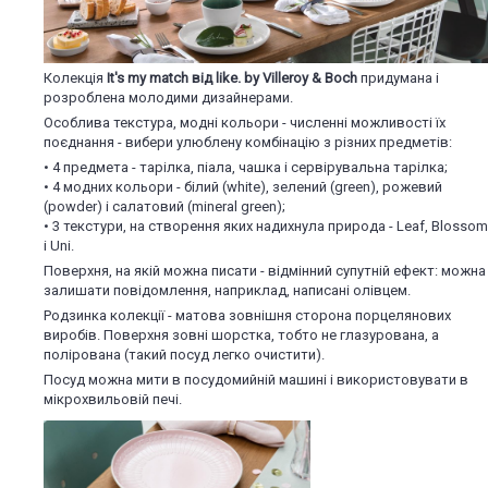
Колекція
It's my match від
like. by
Villeroy & Boch
придумана і
розроблена молодими дизайнерами.
Особлива текстура, модні кольори - численні можливості їх
поєднання - вибери улюблену комбінацію з різних предметів:
• 4 предмета - тарілка, піала, чашка і сервірувальна тарілка;
• 4 модних кольори - білий (white), зелений (green), рожевий
(powder) і салатовий (mineral green);
• 3 текстури, на створення яких надихнула природа - Leaf, Blossom
і Uni.
Поверхня, на якій можна писати - відмінний супутній ефект: можна
залишати повідомлення, наприклад, написані олівцем.
Родзинка колекції - матова зовнішня сторона порцелянових
виробів. Поверхня зовні шорстка, тобто не глазурована, а
полірована (такий посуд легко очистити).
Посуд можна мити в посудомийній машині і використовувати в
мікрохвильовій печі.