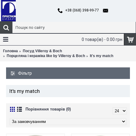
+38 (068) 398-99-77
0 товар(ів) - 0.00 грн
Головна
Посуд Villeroy & Boch
Порцеляна і кераміка like by Villeroy & Boch
It's my match
Фільтр
It's my match
Порівняння товарів (0)