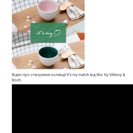
Відео про створення колекції It's my match від like. by Villeroy &
Boch: