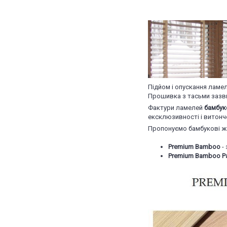
Підйом і опускання ламе
Прошивка з тасьми зазви
Фактури ламелей
бамбук
ексклюзивності і витонч
Пропонуємо бамбукові жа
Premium Bamboo
-
Premium Bamboo Pa