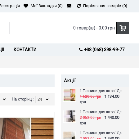
Реєстрація
Мої Закладки (
0
)
Порівняння товарів (
0
)
0 товар(ів) - 0.00 грн
ІЇ
КОНТАКТИ
+38 (068) 398-99-77
Акції
1 Тканини для штор "День-Ніч" Аврора
1 134.00
1 620.00 грн
На сторінці:
грн
1 Тканини для штор "День-Ніч" Альпака
1 440.00
2 052.00 грн
грн
1 Тканини для штор "День-Ніч" Амазонка
1 440.00
2 052.00 грн