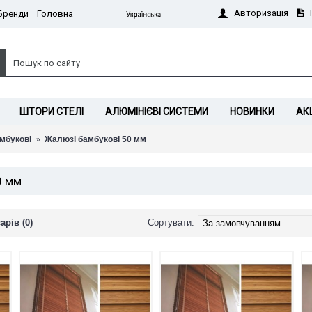
Авторизація
Бренди
Головна
ШТОРИ СТЕЛІ
АЛЮМІНІЄВІ СИСТЕМИ
НОВИНКИ
АКЦ
амбукові
Жалюзі бамбукові 50 мм
0 мм
рів (0)
Сортувати: