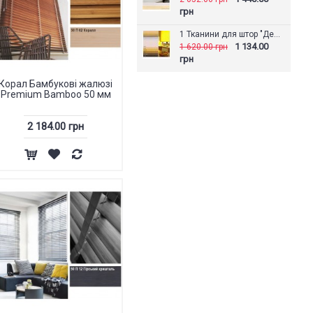
грн
1 Тканини для штор "День-Ніч" Артек
1 134.00
1 620.00 грн
грн
Корал Бамбукові жалюзі
Premium Bamboo 50 мм
2 184.00 грн