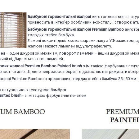
Бамбукові горизонтальні жалюзі
виготовляються з натур
привносить в інтер'єр особливий еко-стиль і створює ат
Бабмукові горизонтальні жалюзі Premium Bamboo
вигото
твердих стебел бамбука.
Ламелі покриті декількома шарами лаку з УФ захистом, щ
жалюзі і захист ламелей від ультрафіолету.
лей – один шнуровой механізм, поворот ламелей – інший шнуровой меха
чай підбирається в тон ламелей.
ових жалюзі Premium Bamboo Painted brush
з імітацією фарбування пензл
еності стилю. Щільне непрозоре покриття дозволяє витримувати колір 
люзі Premium Bamboo з пресованих твердих стебел бамбука 25 і 50 мм:
 з натуральною текстурою бамбука
inted brush
- з імітацією фарбування пензлем