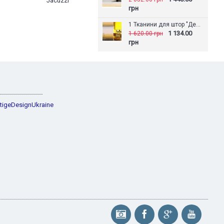
Jacuzzi
грн
1 Тканини для штор "День-Ніч" Артек
1 134.00
1 620.00 грн
грн
tigeDesignUkraine