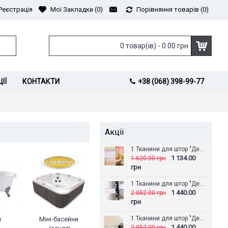
Реєстрація
Мої Закладки (
0
)
Порівняння товарів (
0
)
0 товар(ів) - 0.00 грн
ІЇ
КОНТАКТИ
+38 (068) 398-99-77
Акції
1 Тканини для штор "День-Ніч" Аврора
1 134.00
1 620.00 грн
грн
1 Тканини для штор "День-Ніч" Альпака
1 440.00
2 052.00 грн
грн
1 Тканини для штор "День-Ніч" Амазонка
и
Міні-басейни
1 440.00
2 052.00 грн