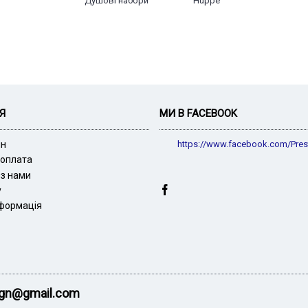
Душові набори
Huppe
Я
МИ В FACEBOOK
ин
https://www.facebook.com/Pres
 оплата
 з нами
у
нформація
sign@gmail.com