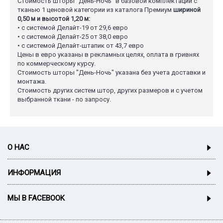
Стоимость шторы "День-Ночь" в базовой комплектации с
тканью 1 ценовой категории из каталога Премиум
шириной
0,50 м и высотой 1,20 м:
• с системой Делайт-19 от 29,6 евро
• с системой Делайт-25 от 38,0 евро
• с системой Делайт-штапик от 43,7 евро
Цены в евро указаны в рекламных целях, оплата в гривнях
по коммерческому курсу.
Стоимость шторы "День-Ночь" указана без учета доставки и
монтажа.
Стоимость других систем штор, других размеров и с учетом
выбранной ткани - по запросу.
О НАС
ИНФОРМАЦИЯ
МЫ В FACEBOOK