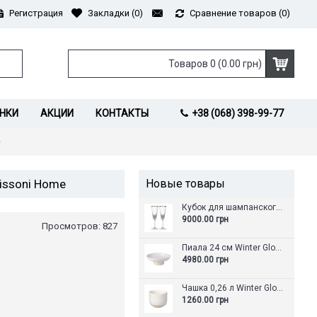
Регистрация
Закладки (
0
)
Сравнение товаров (
0
)
Товаров 0 (0.00 грн)
НКИ
АКЦИИ
КОНТАКТЫ
+38 (068) 398-99-77
e
Missoni Home
Новые товары
Кубок для шампанского 0,23 л, 23,9 см Набор из 2 шт. Grand Royal Gold Villeroy & Boch
9000.00 грн
Просмотров: 827
Пиала 24 см Winter Glow like. by Villeroy & Boch
4980.00 грн
Чашка 0,26 л Winter Glow like. by Villeroy & Boch
1260.00 грн