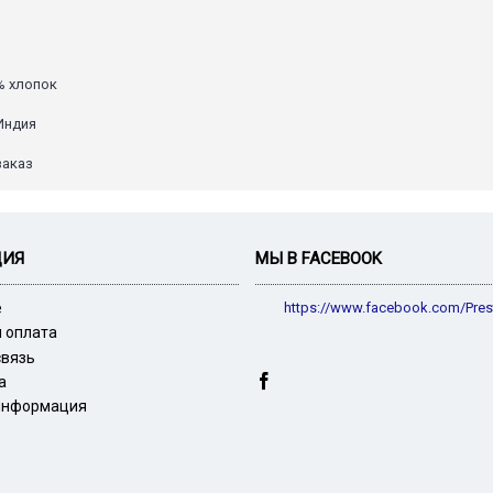
0% хлопок
Индия
заказ
ЦИЯ
МЫ В FACEBOOK
е
https://www.facebook.com/Pres
и оплата
связь
а
информация