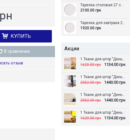
Тарелка столовая 27 см Winter Glow like. by Villeroy & Boch
2100.00 грн
грн
Тарелка для завтрака 21 см Winter Glow like. by Villeroy & Boch
1920.00 грн
КУПИТЬ
Акции
В сравнение
1 Ткани для штор "День-Ночь" Аврора
исать отзыв
1134.00 грн
1620.00 грн
1 Ткани для штор "День-Ночь" Альпака
1440.00 грн
2052.00 грн
1 Ткани для штор "День-Ночь" Амазонка
1440.00 грн
2052.00 грн
1 Ткани для штор "День-Ночь" Артек
1134.00 грн
1620.00 грн